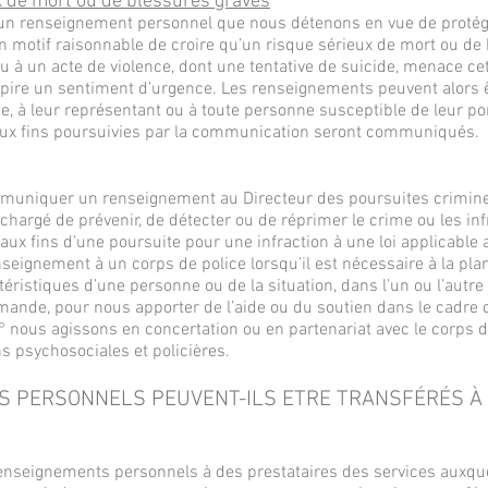
x de mort ou de blessures graves
 renseignement personnel que nous détenons en vue de protég
n motif raisonnable de croire qu’un risque sérieux de mort ou de 
 à un acte de violence, dont une tentative de suicide, menace ce
spire un sentiment d’urgence. Les renseignements peuvent alors
, à leur représentant ou à toute personne susceptible de leur po
ux fins poursuivies par la communication seront communiqués.
uniquer un renseignement au Directeur des poursuites criminel
argé de prévenir, de détecter ou de réprimer le crime ou les infr
ux fins d’une poursuite pour une infraction à une loi applicable
gnement à un corps de police lorsqu’il est nécessaire à la plani
éristiques d’une personne ou de la situation, dans l’un ou l’autre
demande, pour nous apporter de l’aide ou du soutien dans le cadre
 nous agissons en concertation ou en partenariat avec le corps d
s psychosociales et policières.
S PERSONNELS PEUVENT-ILS ETRE TRANSFÉRÉS À 
enseignements personnels à des prestataires des services auxque