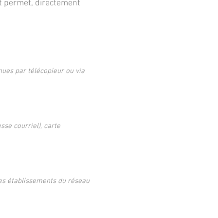
t permet, directement
nues par télécopieur ou via
se courriel), carte
des établissements du réseau