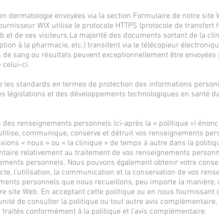
en dermatologie envoyées via la section Formulaire de notre site 
ournisseur WIX utilise le protocole HTTPS (protocole de transfert 
eb et de ses visiteurs.La majorité des documents sortant de la cli
tion à la pharmacie, etc.) transitent via le télécopieur électroni
de sang ou résultats peuvent exceptionnellement être envoyées pa
celui-ci.
e les standards en termes de protection des informations perso
es législations et des développements technologiques en santé da
n des renseignements personnels (ci-après la « politique ») énon
utilise, communique, conserve et détruit vos renseignements perso
essions « nous » ou « la clinique » de temps à autre dans la polit
ntaire relativement au traitement de vos renseignements personne
nements personnels. Nous pouvons également obtenir votre cons
ecte, l’utilisation, la communication et la conservation de vos re
ements personnels que nous recueillons, peu importe la manière, 
tre site Web. En acceptant cette politique ou en nous fournissan
unité de consulter la politique ou tout autre avis complémentaire
traités conformément à la politique et l’avis complémentaire.