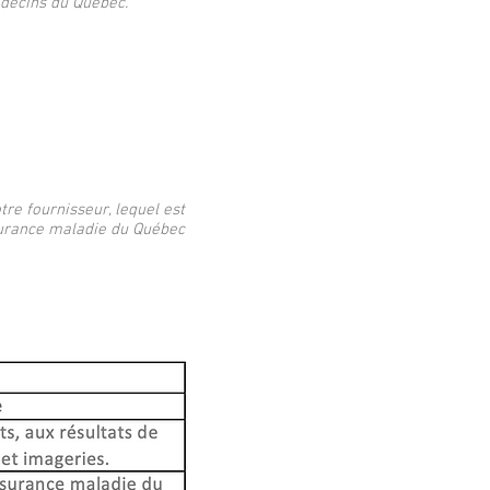
médecins du Québec.
e fournisseur, lequel est
ssurance maladie du Québec